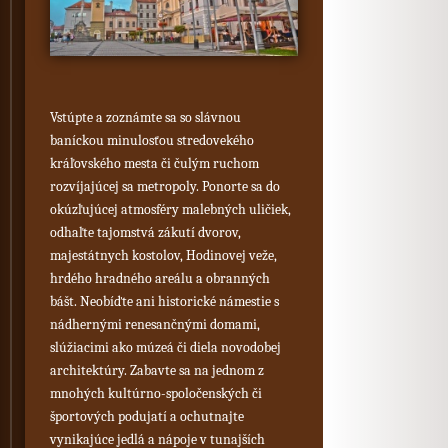
Vstúpte a zoznámte sa so slávnou
baníckou minulosťou stredovekého
kráľovského mesta či čulým ruchom
rozvíjajúcej sa metropoly. Ponorte sa do
okúzľujúcej atmosféry malebných uličiek,
odhaľte tajomstvá zákutí dvorov,
majestátnych kostolov, Hodinovej veže,
hrdého hradného areálu a obranných
bášt. Neobíďte ani historické námestie s
nádhernými renesančnými domami,
slúžiacimi ako múzeá či diela novodobej
architektúry. Zabavte sa na jednom z
mnohých kultúrno-spoločenských či
športových podujatí a ochutnajte
vynikajúce jedlá a nápoje v tunajších