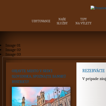
NAŠE
TIPY
UBYTOVANIE
SLUŽBY
NA VÝLETY
Image 01
Image 02
Image 03
REZERVÁCIE
OBJAVTE MESTO V SRDCI
SLOVENSKA, SPOZNAJTE BANSKÚ
V prípade záu
BYSTRICU!