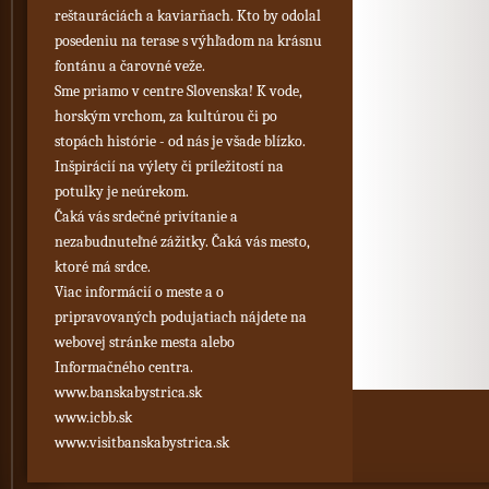
reštauráciách a kaviarňach. Kto by odolal
posedeniu na terase s výhľadom na krásnu
fontánu a čarovné veže.
Sme priamo v centre Slovenska! K vode,
horským vrchom, za kultúrou či po
stopách histórie - od nás je všade blízko.
Inšpirácií na výlety či príležitostí na
potulky je neúrekom.
Čaká vás srdečné privítanie a
nezabudnuteľné zážitky. Čaká vás mesto,
ktoré má srdce.
Viac informácií o meste a o
pripravovaných podujatiach nájdete na
webovej stránke mesta alebo
Informačného centra.
www.banskabystrica.sk
www.icbb.sk
www.visitbanskabystrica.sk